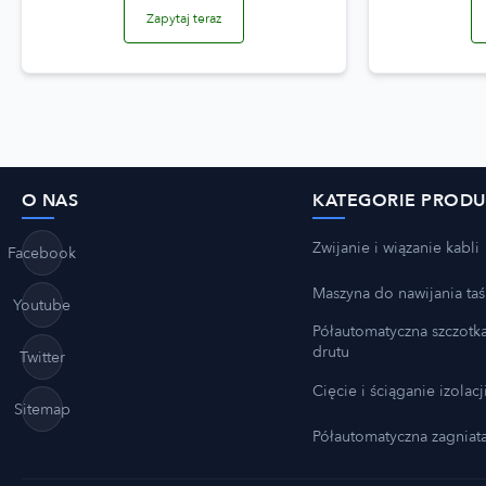
Zapytaj teraz
O NAS
KATEGORIE PROD
Zwijanie i wiązanie kabli
Facebook
Maszyna do nawijania ta
Youtube
Półautomatyczna szczotk
drutu
Twitter
Cięcie i ściąganie izolacj
Sitemap
Półautomatyczna zagniat