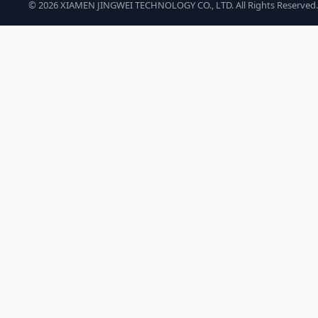
©
2026
XIAMEN JINGWEI TECHNOLOGY CO., LTD. All Rights Reserved.