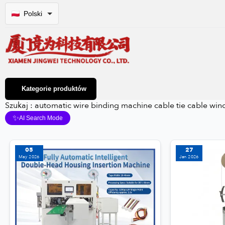
Polski
Kategorie produktów
Szukaj : automatic wire binding machine cable tie cable w
✨
AI Search Mode
05
27
May 2026
Jan 2026