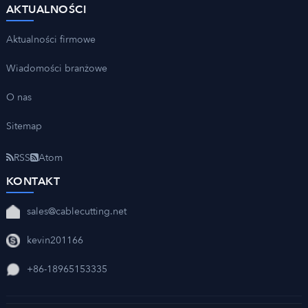
AKTUALNOŚCI
Aktualności firmowe
Wiadomości branżowe
O nas
Sitemap
RSS
Atom
KONTAKT
sales@cablecutting.net
kevin201166
+86-18965153335