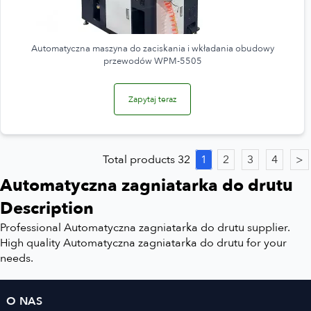
Automatyczna maszyna do zaciskania i wkładania obudowy
przewodów WPM-5505
Zapytaj teraz
Total products 32
1
2
3
4
>
Automatyczna zagniatarka do drutu
Description
Professional Automatyczna zagniatarka do drutu supplier.
High quality Automatyczna zagniatarka do drutu for your
needs.
O NAS