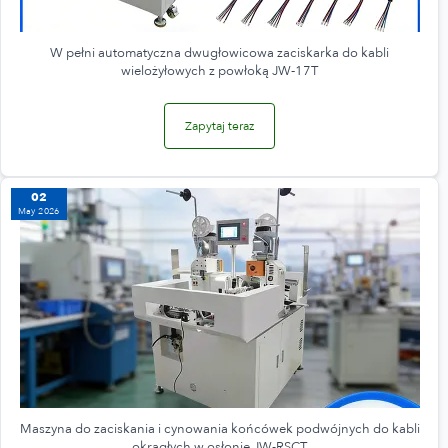
W pełni automatyczna dwugłowicowa zaciskarka do kabli
wielożyłowych z powłoką JW‑17T
Zapytaj teraz
02
May 2026
Maszyna do zaciskania i cynowania końcówek podwójnych do kabli
okrągłych w osłonie JW-RSCT