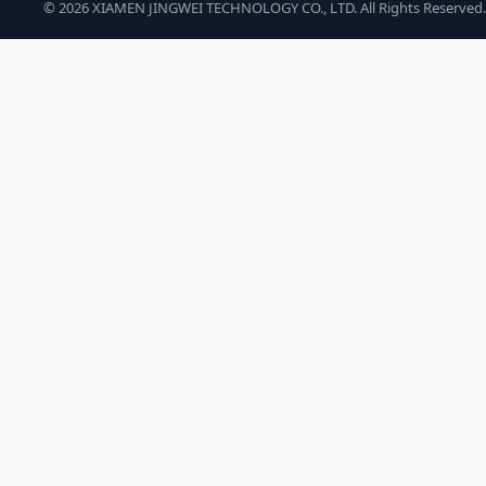
©
2026
XIAMEN JINGWEI TECHNOLOGY CO., LTD. All Rights Reserved.