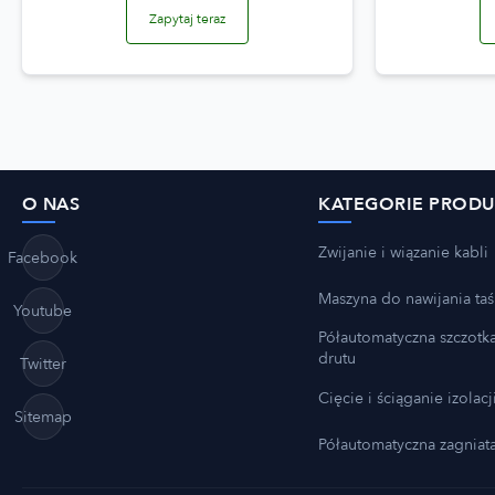
Zapytaj teraz
O NAS
KATEGORIE PROD
Zwijanie i wiązanie kabli
Facebook
Maszyna do nawijania ta
Youtube
Półautomatyczna szczotk
drutu
Twitter
Cięcie i ściąganie izolacj
Sitemap
Półautomatyczna zagniat