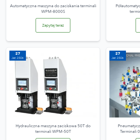
Automatyczna maszyna do zaciskania terminali
Półautomatyc
WPM-8000S
term
Zapytaj teraz
27
27
Jan 2026
Jan 2026
Hydrauliczna maszyna zaciskowa 50T do
Pneumatycz
terminali WPM-50T
Terminali