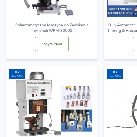
Półautomatyczna Maszyna do Zaciskania
Fully Automatic
Terminali WPM-3000S
Tinning & Housi
Zapytaj teraz
27
27
Jan 2026
Jan 2026