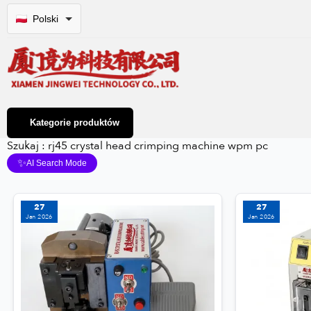
Polski
Kategorie produktów
Szukaj : rj45 crystal head crimping machine wpm pc
✨
AI Search Mode
27
27
Jan 2026
Jan 2026