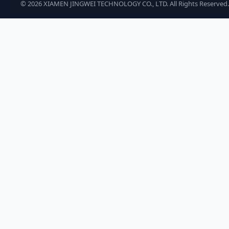
©
2026
XIAMEN JINGWEI TECHNOLOGY CO., LTD. All Rights Reserved.