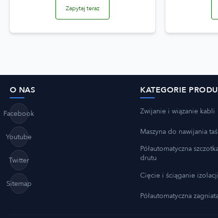
Zapytaj teraz
O NAS
KATEGORIE PROD
Zwijanie i wiązanie kabli
Facebook
Maszyna do nawijania ta
Youtube
Półautomatyczna szczotk
drutu
Twitter
Cięcie i ściąganie izolacj
Sitemap
Półautomatyczna zagniat